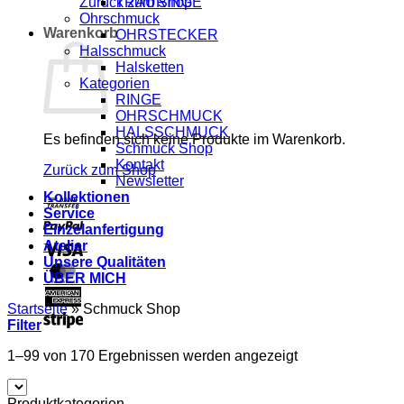
Zurück zum Shop
TRAURINGE
Ohrschmuck
Warenkorb
OHRSTECKER
Halsschmuck
Halsketten
Kategorien
RINGE
OHRSCHMUCK
HALSSCHMUCK
Es befinden sich keine Produkte im Warenkorb.
Schmuck Shop
Kontakt
Zurück zum Shop
Newsletter
Kollektionen
Bank
Service
Transfer
PayPal
Einzelanfertigung
Atelier
Visa
Unsere Qualitäten
MasterCard
ÜBER MICH
American
Startseite
»
Schmuck Shop
Express
Stripe
Filter
Nach
1–99 von 170 Ergebnissen werden angezeigt
Aktualität
sortiert
Produktkategorien