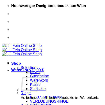
Zum
Hochwertiger Designerschmuck aus Wien
Inhalt
springen
+43 (0) 681 20448717
+43 (0) 681 20448717
Shop
Selection
Warenkorb /
0,00
€
News
Gutscheine
Warenkorb
Kasse
Startseite
Ringe
EDELSTEINRINGE
Es befinden sich keine Produkte im Warenkorb.
VERLOBUNGSRINGE