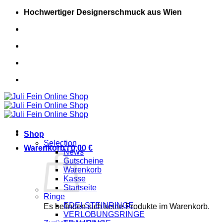
Zum
Hochwertiger Designerschmuck aus Wien
Inhalt
springen
+43 (0) 681 20448717
+43 (0) 681 20448717
Shop
Selection
Warenkorb /
0,00
€
News
Gutscheine
Warenkorb
Kasse
Startseite
Ringe
EDELSTEINRINGE
Es befinden sich keine Produkte im Warenkorb.
VERLOBUNGSRINGE