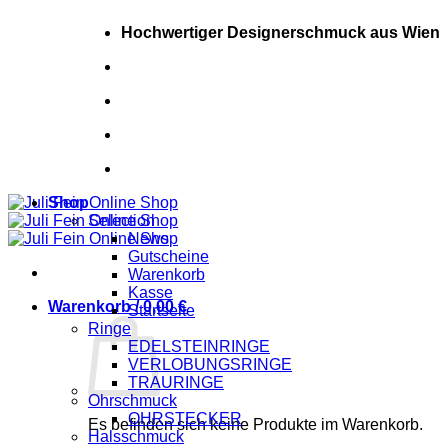
Zum
Hochwertiger Designerschmuck aus Wien
Inhalt
springen
+43 (0) 681 20448717
+43 (0) 681 20448717
Shop
Selection
News
Gutscheine
Warenkorb
Kasse
Warenkorb /
0,00
€
Startseite
Ringe
EDELSTEINRINGE
VERLOBUNGSRINGE
TRAURINGE
Ohrschmuck
OHRSTECKER
Es befinden sich keine Produkte im Warenkorb.
Halsschmuck