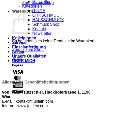
Halsketten
Zurück zum Shop
Kategorien
RINGE
Warenkorb
OHRSCHMUCK
HALSSCHMUCK
Schmuck Shop
Kontakt
Newsletter
Kollektionen
Es befinden sich keine Produkte im Warenkorb.
Service
Einzelanfertigung
Zurück zum Shop
Atelier
Unsere Qualitäten
Bank
ÜBER MICH
Transfer
PayPal
Visa
MasterCard
Allgemeine Geschäftsbedingungen
American
Express
Stripe
von Karin Trützschler, Hackhofergasse 1, 1190
Wien
E-Mail: kontakt@julifein.com
Internet: www.julifein.com