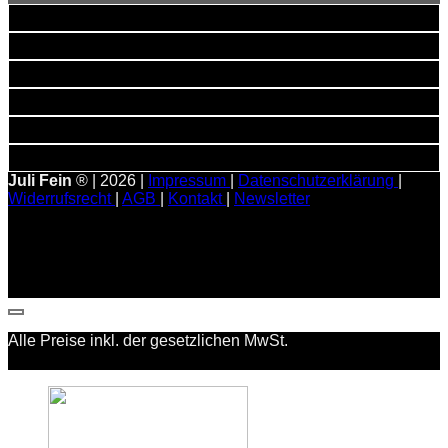
Bank
Transfer
PayPal
Visa
MasterCard
American
Express
Stripe
Juli Fein
® | 2026 |
Impressum
|
Datenschutzerklärung
|
Widerrufsrecht
|
AGB
|
Kontakt
|
Newsletter
Alle Preise inkl. der gesetzlichen MwSt.