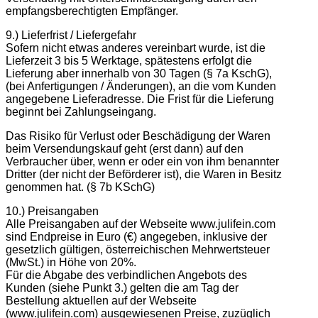
empfangsberechtigten Empfänger.
9.) Lieferfrist / Liefergefahr
Sofern nicht etwas anderes vereinbart wurde, ist die
Lieferzeit 3 bis 5 Werktage, spätestens erfolgt die
Lieferung aber innerhalb von 30 Tagen (§ 7a KschG),
(bei Anfertigungen / Änderungen), an die vom Kunden
angegebene Lieferadresse. Die Frist für die Lieferung
beginnt bei Zahlungseingang.
Das Risiko für Verlust oder Beschädigung der Waren
beim Versendungskauf geht (erst dann) auf den
Verbraucher über, wenn er oder ein von ihm benannter
Dritter (der nicht der Beförderer ist), die Waren in Besitz
genommen hat. (§ 7b KSchG)
10.) Preisangaben
Alle Preisangaben auf der Webseite www.julifein.com
sind Endpreise in Euro (€) angegeben, inklusive der
gesetzlich gültigen, österreichischen Mehrwertsteuer
(MwSt.) in Höhe von 20%.
Für die Abgabe des verbindlichen Angebots des
Kunden (siehe Punkt 3.) gelten die am Tag der
Bestellung aktuellen auf der Webseite
(www.julifein.com) ausgewiesenen Preise, zuzüglich