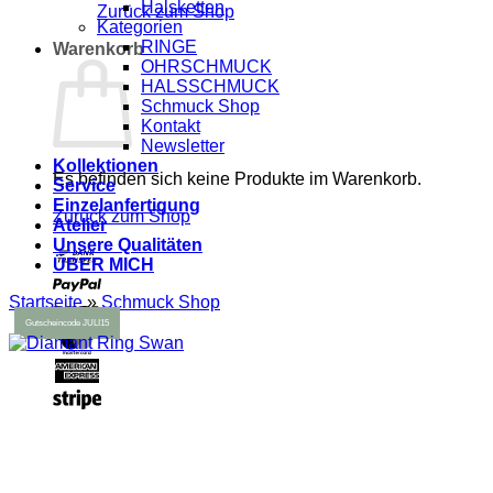
Halsketten
Zurück zum Shop
Kategorien
RINGE
Warenkorb
OHRSCHMUCK
HALSSCHMUCK
Schmuck Shop
Kontakt
Newsletter
Kollektionen
Es befinden sich keine Produkte im Warenkorb.
Service
Einzelanfertigung
Zurück zum Shop
Atelier
Unsere Qualitäten
Bank
ÜBER MICH
Transfer
PayPal
Startseite
»
Schmuck Shop
Visa
MasterCard
American
Express
Stripe