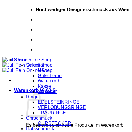
Zum
Hochwertiger Designerschmuck aus Wien
Inhalt
springen
+43 (0) 681 20448717
+43 (0) 681 20448717
Shop
Selection
News
Gutscheine
Warenkorb
Kasse
Warenkorb /
0,00
€
Startseite
Ringe
EDELSTEINRINGE
VERLOBUNGSRINGE
TRAURINGE
Ohrschmuck
OHRSTECKER
Es befinden sich keine Produkte im Warenkorb.
Halsschmuck