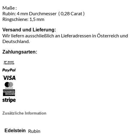
Maße :
Rubin: 4 mm Durchmesser ( 0,28 Carat )
Ringschiene: 1,5 mm
Versand und Lieferung:
Wir liefern ausschließlich an Lieferadressen in Österreich und
Deutschland.
Zahlungsarten:
Bank
Transfer
PayPal
Visa
MasterCard
American
Express
Stripe
Zusätzliche Information
Edelstein
Rubin