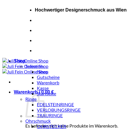
Zum
Inhalt
Hochwertiger Designerschmuck aus Wien
springen
+43 (0) 681 20448717
+43 (0) 681 20448717
Shop
Selection
News
Gutscheine
Warenkorb
Kasse
Warenkorb /
0,00
€
Startseite
Ringe
EDELSTEINRINGE
VERLOBUNGSRINGE
TRAURINGE
Ohrschmuck
Es befinden sich keine Produkte im Warenkorb.
OHRSTECKER