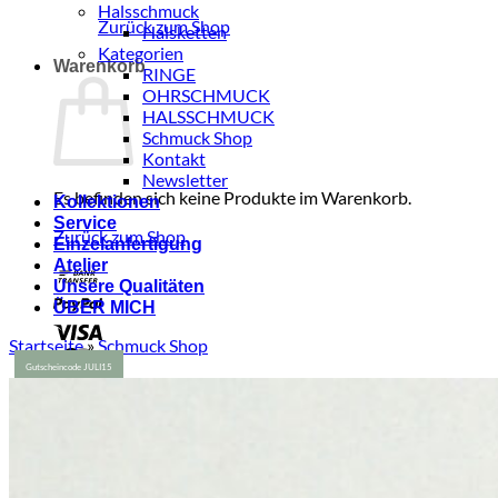
Halsschmuck
Zurück zum Shop
Halsketten
Kategorien
Warenkorb
RINGE
OHRSCHMUCK
HALSSCHMUCK
Schmuck Shop
Kontakt
Newsletter
Es befinden sich keine Produkte im Warenkorb.
Kollektionen
Service
Zurück zum Shop
Einzelanfertigung
Atelier
Bank
Unsere Qualitäten
Transfer
PayPal
ÜBER MICH
Visa
Startseite
»
Schmuck Shop
MasterCard
American
Express
Stripe