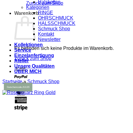
Halsketten
Zurück zum Shop
Kategorien
RINGE
Warenkorb
OHRSCHMUCK
HALSSCHMUCK
Schmuck Shop
Kontakt
Newsletter
Kollektionen
Es befinden sich keine Produkte im Warenkorb.
Service
Einzelanfertigung
Zurück zum Shop
Atelier
Unsere Qualitäten
Bank
ÜBER MICH
Transfer
PayPal
Startseite
»
Schmuck Shop
Visa
MasterCard
American
Express
Stripe