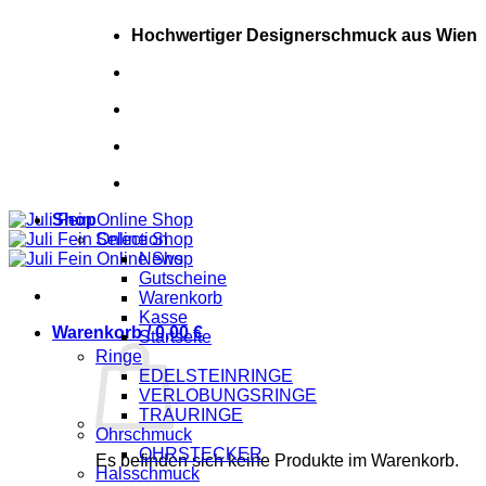
Zum
Hochwertiger Designerschmuck aus Wien
Inhalt
springen
+43 (0) 681 20448717
+43 (0) 681 20448717
Shop
Selection
News
Gutscheine
Warenkorb
Kasse
Warenkorb /
0,00
€
Startseite
Ringe
EDELSTEINRINGE
VERLOBUNGSRINGE
TRAURINGE
Ohrschmuck
OHRSTECKER
Es befinden sich keine Produkte im Warenkorb.
Halsschmuck